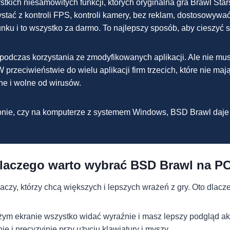
kich niesamowitych funkcji, których oryginalna gra Brawl Star
ystać z kontroli FPS, kontroli kamery, bez reklam, dostosowyw
ku i to wszystko za darmo. To najlepszy sposób, aby cieszyć s
 podczas korzystania ze zmodyfikowanych aplikacji. Ale nie mu
 przeciwieństwie do wielu aplikacji firm trzecich, które nie 
ne i wolne od wirusów.
tfonie, czy na komputerze z systemem Windows, BSD Brawl daj
laczego warto wybrać BSD Brawl na P
czy, którzy chcą większych i lepszych wrażeń z gry. Oto dlacz
żym ekranie wszystko widać wyraźnie i masz lepszy podgląd akc
e i precyzyjnie przy użyciu klawiatury i myszy.