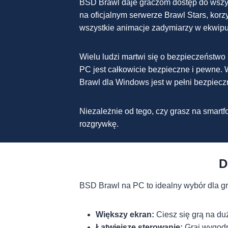
BSD Brawl daje graczom dostęp do wszyst
na oficjalnym serwerze Brawl Stars, korz
wszystkie animacje zadymiarzy w ekwipun
Wielu ludzi martwi się o bezpieczeństwo
PC jest całkowicie bezpieczne i pewne. W
Brawl dla Windows jest w pełni bezpiecz
Niezależnie od tego, czy grasz na smar
rozgrywkę.
D
BSD Brawl na PC to idealny wybór dla gra
Większy ekran:
Ciesz się grą na du
Łatwiejsze sterowanie:
Graj wygodni