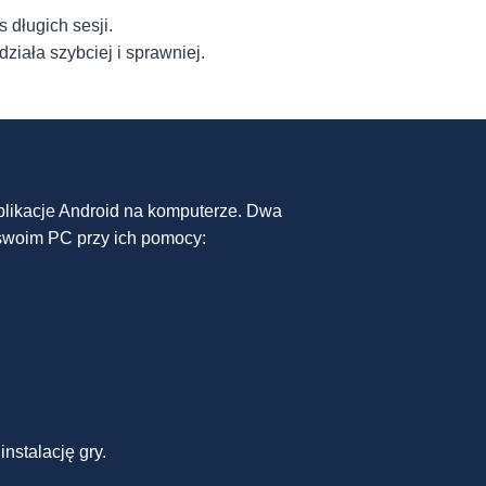
 długich sesji.
ziała szybciej i sprawniej.
plikacje Android na komputerze. Dwa
 swoim PC przy ich pomocy:
nstalację gry.