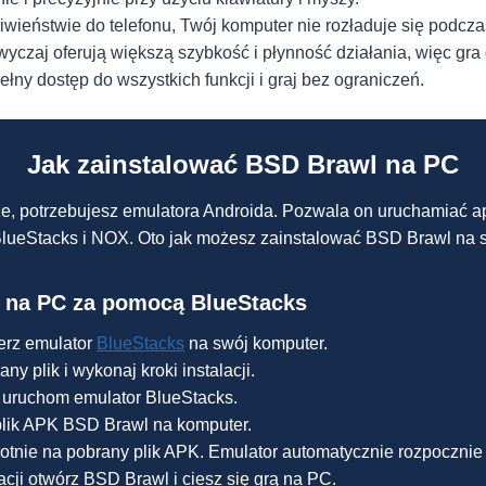
wieństwie do telefonu, Twój komputer nie rozładuje się podczas
czaj oferują większą szybkość i płynność działania, więc gra d
ełny dostęp do wszystkich funkcji i graj bez ograniczeń.
Jak zainstalować BSD Brawl na PC
e, potrzebujesz emulatora Androida. Pozwala on uruchamiać a
o BlueStacks i NOX. Oto jak możesz zainstalować BSD Brawl na
l na PC za pomocą BlueStacks
erz emulator
BlueStacks
na swój komputer.
ny plik i wykonaj kroki instalacji.
i uruchom emulator BlueStacks.
plik APK BSD Brawl na komputer.
rotnie na pobrany plik APK. Emulator automatycznie rozpocznie i
cji otwórz BSD Brawl i ciesz się grą na PC.