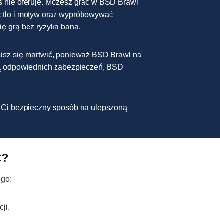
s nie oferuje. Możesz grać w BSD Brawl
ać tło i motyw oraz wypróbowywać
ię grą bez ryzyka bana.
sisz się martwić, ponieważ BSD Brawl na
mają odpowiednich zabezpieczeń, BSD
e Ci bezpieczny sposób na ulepszoną
C?
ego:
ji.