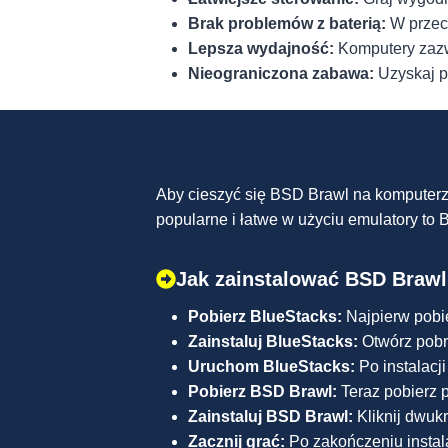
Brak problemów z baterią:
W przeci
Lepsza wydajność:
Komputery zazwy
Nieograniczona zabawa:
Uzyskaj p
Aby cieszyć się BSD Brawl na komputerz
popularne i łatwe w użyciu emulatory t
Jak zainstalować BSD Braw
Pobierz BlueStacks:
Najpierw pobi
Zainstaluj BlueStacks:
Otwórz pobra
Uruchom BlueStacks:
Po instalacj
Pobierz BSD Brawl:
Teraz pobierz 
Zainstaluj BSD Brawl:
Kliknij dwuk
Zacznij grać:
Po zakończeniu instala