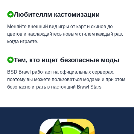
Любителям кастомизации
Меняйте внешний вид игры от карт и скинов до
цветов и наслаждайтесь новым стилем каждый раз,
когда играете.
Тем, кто ищет безопасные моды
BSD Brawl работает на официальных серверах,
поэтому вы можете пользоваться модами и при этом
безопасно играть в настоящий Brawl Stars.