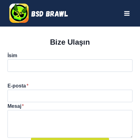
Skip
to
content
Bize Ulaşın
İsim
E-posta
*
Mesaj
*