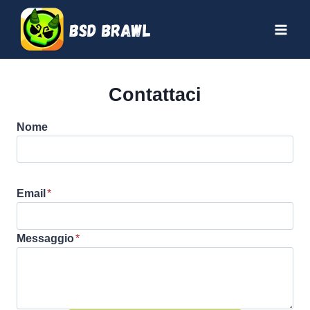
Salta
al
contenuto
Contattaci
Nome
Email
*
Messaggio
*