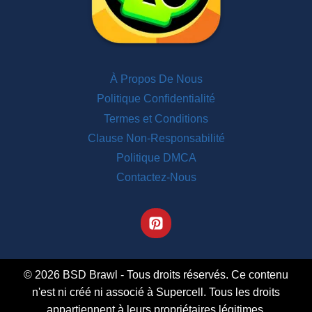
À Propos De Nous
Politique Confidentialité
Termes et Conditions
Clause Non-Responsabilité
Politique DMCA
Contactez-Nous
© 2026 BSD Brawl - Tous droits réservés. Ce contenu
n'est ni créé ni associé à Supercell. Tous les droits
appartiennent à leurs propriétaires légitimes.