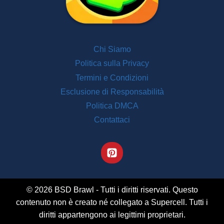
Chi Siamo
Politica sulla Privacy
Termini e Condizioni
Esclusione di Responsabilità
Politica DMCA
Contattaci
© 2026 BSD Brawl - Tutti i diritti riservati. Questo
contenuto non è creato né collegato a Supercell. Tutti i
diritti appartengono ai legittimi proprietari.